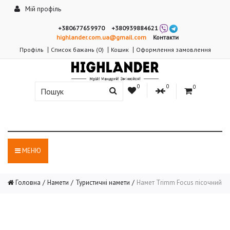
Мій профіль
+380677659970
+380939884621
highlander.com.ua@gmail.com
Контакти
Профіль
Список бажань (0)
Кошик
Оформлення замовлення
0
0
0
МЕНЮ
Головна
Намети
Туристичні намети
Намет Trimm Focus пісочний