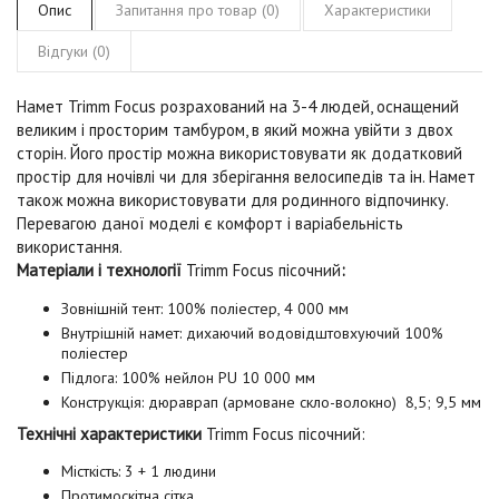
Опис
Запитання про товар (0)
Характеристики
Відгуки (0)
Намет Trimm Focus
розрахований на 3-4 людей, оснащений
великим і просторим тамбуром, в який можна увійти з двох
сторін. Його простір можна використовувати як додатковий
простір для ночівлі чи для зберігання велосипедів та ін. Намет
також можна використовувати для родинного відпочинку.
Перевагою даної моделі є комфорт і варіабельність
використання.
Матеріали і технології
Trimm Focus пісочний
:
Зовнішній тент: 100% поліестер, 4 000 мм
Внутрішній намет: дихаючий водовідштовхуючий 100%
поліестер
Підлога: 100% нейлон PU 10 000 мм
Конструкція: дюраврап (армоване скло-волокно) 8,5; 9,5 мм
Технічні характеристики
Trimm Focus
пісочний:
Місткість: 3 + 1 людини
Протимоскітна сітка