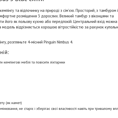
емпінгу та відпочинку на природі з сім'єю. Просторий, з тамбуром і
мфортне розміщення 3 дорослих. Великий тамбур з віконцями та
ти його як польову кухню або передпокій. Центральний вхід можна
на модель відрізняється хорошою вітростійкістю за рахунок куполь
гу, розгляньте 4-місний Pinguin Nimbus 4.
ній:
 кемпінгові меблі та повісити ліхтарики
ту (як намет)
мінювання, не старіє і зберігає свої властивості навіть при тривалому вп