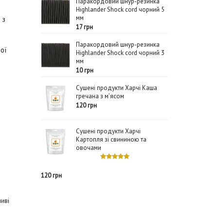
Паракордовий шнур-резинка
Highlander Shock cord чорний 5
мм
 з
17 грн
Паракордовий шнур-резинка
ної
Highlander Shock cord чорний 3
мм
10 грн
Сушені продукти Харчі Каша
гречана з м’ясом
120 грн
Сушені продукти Харчі
Картопля зі свининою та
овочами
120 грн
ливі