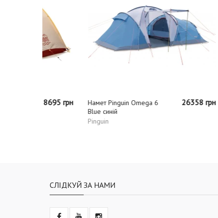
8695 грн
26358 грн
Намет Pinguin Omega 6
Намет T
Blue синій
Alu igua
Pinguin
Turbat
СЛІДКУЙ ЗА НАМИ