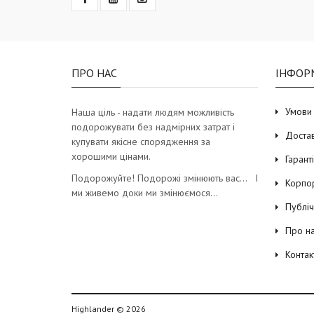
ПРО НАС
ІНФОР
Умови
Наша ціль - надати людям можливість
подорожувати без надмірних затрат і
Доста
купувати якісне спорядження за
хорошими цінами.
Гарант
Подорожуйте! Подорожі змінюють вас… І
Корпо
ми живемо доки ми змінюємося…
Публі
Про н
Контак
Highlander © 2026