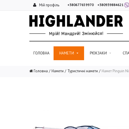
Мій профіль
+380677659970
+380939884621
ГОЛОВНА
НАМЕТИ
РЮКЗАКИ
СП
Головна
Намети
Туристичні намети
Намет Pinguin N