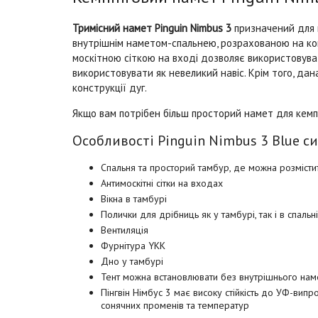
Тримісний намет Pinguin Nimbus 3
призначений для к
внутрішнім наметом-спальнею, розрахованою на ко
москітною сіткою на вході дозволяє використовува
використовувати як невеликий навіс. Крім того, да
конструкції дуг.
Якщо вам потрібен більш просторий намет для кемпін
Особливості Pinguin Nimbus 3 Blue си
Спальня та просторий тамбур, де можна розмістити
Антимоскітні сітки на входах
Вікна в тамбурі
Полички для дрібниць як у тамбурі, так і в спальні
Вентиляція
Фурнітура YKK
Дно у тамбурі
Тент можна встановлювати без внутрішнього наме
Пінгвін Німбус 3 має високу стійкість до УФ-випро
сонячних променів та температур