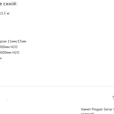
e синій:
13,3 кг
метром 11мм/13мм
10000мм H2O
, 4000мм H2O
м