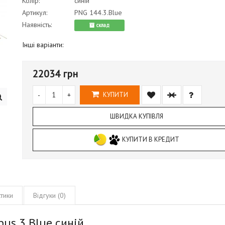
Колір:
синій
Артикул:
PNG 144.3.Blue
Наявність:
cклад
Інші варіанти:
22034 грн
-
+
КУПИТИ
ШВИДКА КУПІВЛЯ
КУПИТИ В КРЕДИТ
тики
Відгуки (0)
us 3 Blue синій