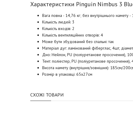
Характеристики Pinguin Nimbus 3 Blu
Вага повна - 14,76 кг; без внутрішнього намету - 
Кількість людей: 3
Кількість входів: 2
Кількість вентиляційних отворів: 4
Може бути збудований без спальні: так
Матеріал дуг: ламінований фіберглас, 4шт, діа
Дно: Нейлон, PU (поліуретанове просочення), 
Тент: поліестер, PU (поліуретанове просочення)
Висота намету (внутрішня/зовнішня): 185см/200с
Розмір в упаковці: 65х27см
СХОЖІ ТОВАРИ