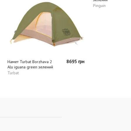
8695 грн
urbat Borzhava 2
Намет Pinguin Serac Green
na green зелений
зелений
Pinguin