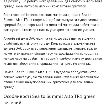
та розміру, що робить його ідеальним для самотніх любителів
пригод, яким потрібен легкий і компактний притулок.
Виготовлений із високоякісних матеріалів, намет Sea to
Summit Alto TR1 створений, щоб витримувати суворі умови на
природі. Водонепроникні та дихаючі матеріали забезпечать
вам сухість і комфорт навіть у мокрих та вологих умовах.
Алюмінієві дуги DAC міцні та легкі, що забезпечує відмінну
стабільність у вітряну погоду. Конструкція з алюмінієвими
дугами DAC робить встановлення швидким і легким, тож ви
можете витрачати більше часу на дослідження природи та
менше часу на розбиття табору. У тамбурі намету достатньо
місця для зберігання спорядження та приготування їжі.
Намет Sea to Summit Alto TR1 із чудовою продуктивністю,
легкою конструкцією та легким налаштуванням безсумнівно
стане вашим найулюбленішим притулком для всіх ваших
пригод.
Особливості Sea to Summit Alto TR1 green
зелений: