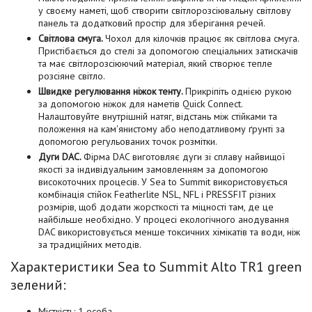
у своєму наметі, щоб створити світлорозсіювальну світлову
панель та додатковий простір для зберігання речей.
Світлова смуга.
Чохол для кілочків працює як світлова смуга.
Пристібається до стелі за допомогою спеціальних затискачів
та має світлорозсіюючий матеріал, який створює тепле
розсіяне світло.
Швидке регулювання ніжок тенту.
Прикріпіть однією рукою
за допомогою ніжок для наметів Quick Connect.
Налаштовуйте внутрішній натяг, відстань між стійками та
положення на кам'янистому або неподатливому ґрунті за
допомогою регульованих точок розмітки.
Дуги DAC.
Фірма DAC виготовляє дуги зі сплаву найвищої
якості за індивідуальним замовленням за допомогою
високоточних процесів. У Sea to Summit використовується
комбінація стійок Featherlite NSL, NFL і PRESSFIT різних
розмірів, щоб додати жорсткості та міцності там, де це
найбільше необхідно. У процесі екологічного анодування
DAC використовується менше токсичних хімікатів та води, ніж
за традиційних методів.
Характеристики Sea to Summit Alto TR1 green
зелений:
Місткість: 1 особа