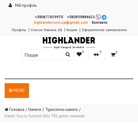
Мій профіль
+380677659970
+380939884621
highlander.com.ua@gmail.com
Контакти
Профіль
Список бажань (0)
Кошик
Оформлення замовлення
0
0
0
МЕНЮ
Головна
Намети
Туристичні намети
Намет Sea to Summit Alto TR1 green зелений