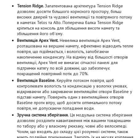
Tension Ridge.
Запатентована архітектура Tension Ridge
дозволяє досягти більшого корисного простору, більш
високих дверей та чудової вентиляції та повітряного потоку
в наметах Telos та Alto. Поперечна балка Tension Ridge
кріпиться на консоль для збільшення висоти намету та
збільшення його об'єму.
Вентиляція Apex Vent.
Невелика вентиляція Apex Vent,
розташована на вершині намету, ефективно відводить тепле
повітря, що підіймається, і вологість, запобігаючи
накопиченню конденсату. На відміну від більшості отворів
вентиляції, Apex Vent не вимагає сітчастої панелі для
підтримки натягу по всій довжині, що забезпечує
покращений повітряний потік до 70%.
Вентиляція Baseline.
Керуйте потоком повітря, щоб
контролювати вологість та конденсацію у вологих умовах,
відкриваючи або закриваючи вентиляційні отвори Baseline у
підставі намету. Поверніть один з вентиляційних отворів
Baseline проти вітру, щоб досягти оптимального потоку
повітря, не допускаючи попадання води.
Зручна система зберігання.
Ця модульна система зберігання
дозволяє розділити навантаження між вашими товаришами
по табору або у власному рюкзаку, човні або велосипеді.
Чохли, що входять до складу цієї розумної системи, також
мають подвійне призначення. Закріпіть їх на місцях кріплення