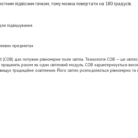
отним підвісним гачком, тому можна повертати на 180 градусів.
для підвішування
алевих предметах
d (COB) дає потужне рівномірне поле світла. Технологія COB — це світл
чіпи працюють разом як один світловий модуль. COB характеризується вис
вищує традиційне освітлення. Його світло розподіляється рівномірно та 