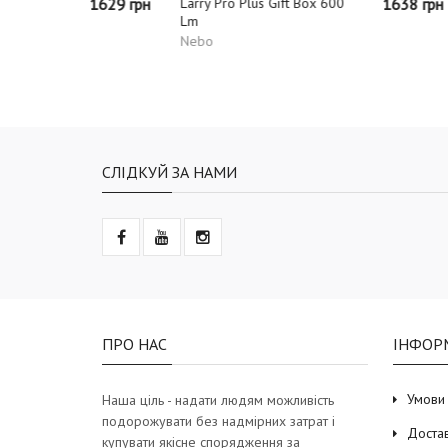
1629 грн
Larry Pro Plus Gift Box 600
1638 грн
Diamond 
Lm
325 Cre
Nebo
Black D
СЛІДКУЙ ЗА НАМИ
ПРО НАС
ІНФОР
Умови
Наша ціль - надати людям можливість
подорожувати без надмірних затрат і
Доста
купувати якісне спорядження за