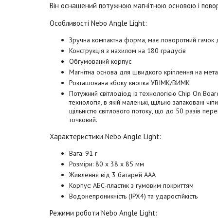
Він оснащений потужною магнітною основою і повор
Особливості Nebo
Angle Light
:
Зручна компактна форма, має поворотний гачок 
Конструкція з нахилом на 180 градусів
Обгумований корпус
Магнітна основа для швидкого кріплення на мет
Розташована збоку кнопка УВІМК/ВИМК
Потужний світлодіод із технологією Chip On Boar
технологія, в якій маленькі, щільно запаковані 
щільністю світлового потоку, що до 50 разів пере
точковий.
Характеристики Nebo
Angle Light
:
Вага: 91 г
Розміри: 80 х 38 х 85 мм
Живлення від 3 батарей AAA
Корпус: АБС-пластик з гумовим покриттям
Водонепроникність (IPX4) та ударостійкість
Режими роботи
Nebo Angle Light
: