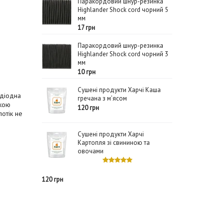
Паракордовий шнур-резинка
Highlander Shock cord чорний 5
мм
17 грн
Паракордовий шнур-резинка
Highlander Shock cord чорний 3
мм
10 грн
Сушені продукти Харчі Каша
одіодна
гречана з м’ясом
окою
120 грн
потік не
Сушені продукти Харчі
Картопля зі свининою та
овочами
120 грн