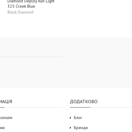
Deploy Run Light
Astro 300 Azul
ek Blue
Black Diamond
iamond
МАЦІЯ
ДОДАТКОВО
 оплати
Блог
вки
Бренди