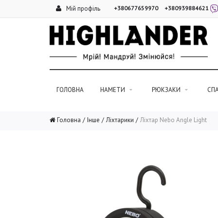
Мій профіль
+380677659970
+380939884621
ГОЛОВНА
НАМЕТИ
РЮКЗАКИ
СП
Головна
Інше
Ліхтарики
Ліхтар Nebo Angle Light