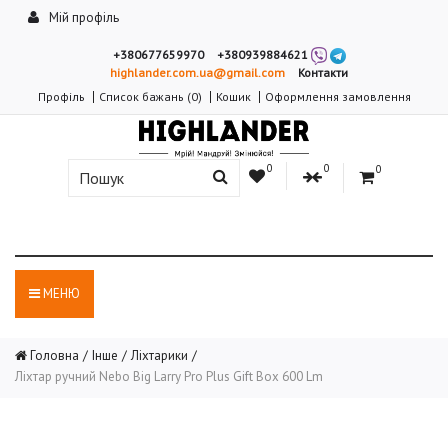
Мій профіль
+380677659970
+380939884621
highlander.com.ua@gmail.com
Контакти
Профіль
Список бажань (0)
Кошик
Оформлення замовлення
0
0
0
МЕНЮ
Головна
Інше
Ліхтарики
Ліхтар ручний Nebo Big Larry Pro Plus Gift Box 600 Lm