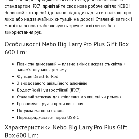
стандартом IPX7; привітайте своє нове робоче світло NEBO!
Червоний ліхтар 3в1 ідеально підходить для сигналізації про
лихо або надзвичайних ситуацій на дорозі. Сталевий затиск і
магнітна основа забезпечують зручне освітлення без
використання рук.
Особливості Nebo Big Larry Pro Plus Gift Box
600 Lm:
Повністю димований — плавно змінює яскравість світла +
запам'ятовування режиму
Функція Direct-to-Red
З анодованого авіаційного алюмінію
Водостійкий і ударостійкий (IPX7)
Сталевий затискач для кріплення до кишені чи ременя
Ергономічна ручка проти ковзання
Потужна магнітна основа
Перезаряджається через USB-C
Характеристики Nebo Big Larry Pro Plus Gift
Box 600 Lm: