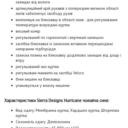
захищає від вологи
артикуляційний крій рукавів з попереднім вигином області
ліктів забезпечує свободу рухів
вентиляція на блискавці в області пахв - для регулювання
температури всередині куртки
високий комір
регульований по горизонталі і вертикалі капюшон
застібка-блискавка із захисною вставкою перешкоджає
натиранню підборіддя
захисна планка на блискавку додатково захищає від дощу і
вітру
регульований низ куртки
регульовані манжети на застібці Velcro
бічні кишені на блискавці
упаковується у власну кишеню
Характеристики Sierra Designs Hurricane чоловіча синя:
Вид одягу: Мембранна куртка, Хардшел куртка, Штормова
куртка
Сезонність одягу: Демісезонна
Водонепроникність: 15 000 мм H2O