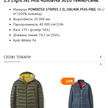
2.5 Light Jkt Mns чоловіча 3010 темно-синя:
Матеріал:
POWERTEX STRIPES 2.5L 20K/40K PFAS-FREE
, 58 г/
м² (100% поліамід)
Водостійкість: 20 000 мм
Паропроникність: 40 000 г/м²/24h
Вага: 170 г (розмір 50/L)
Довжина спинки: 74,5 см (50/L)
Крій: Athletic Fit
СХОЖІ ТОВАРИ
-20%