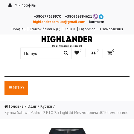
Мій профіль
+380677659970
+380939884621
highlander.com.ua@gmail.com
Контакти
Профіль
Список бажань (0)
Кошик
Оформлення замовлення
0
0
0
МЕНЮ
Головна
Одяг
Куртки
Куртка Salewa Pedroc 2 PTX 2.5 Light Jkt Mns чоловіча 3010 темно-синя