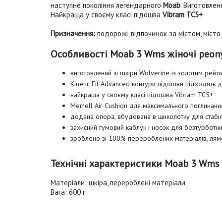
наступне покоління легендарного
Moab
. Виготовлен
Найкраща у своєму класі підошва
Vibram TC5+
Призначення:
подорожі, відпочинок за містом, місто
Особливості Moab 3 Wms жіночі peony
виготовлений зі шкіри Wolverine із золотим рейт
Kinetic Fit Advanced контури підошви підходять
найкраща у своєму класі підошва Vibram TC5+
Merrell Air Cushion для максимального поглинанн
додана опора, вбудована в щиколотку для стабіль
захисний гумовий каблук і носок для безтурботни
зроблено зі 100% перероблених матеріалів, лямок
Технічні характеристики Moab 3 Wms 
Матеріали: шкіра, перероблені матеріали
Вага: 600 г