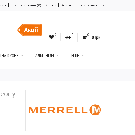
іль
Список бажань (0)
Кошик
Оформлення замовлення
Акції
0
0
0
0 грн
ДНА КУХНЯ
АЛЬПІНІЗМ
ІНШЕ
peony