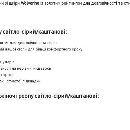
ий зі шкіри
Wolverine
із золотим рейтингом для довговічності та ст
 світло-сірий/каштанові:
ингом для довговічності та стилю
 для вашої стопи для більш комфортного кроку
я ударів
ності на нерівній місцевості
х кроків
 і сітчастої підкладки
жіночі peony світло-сірий/каштанові: