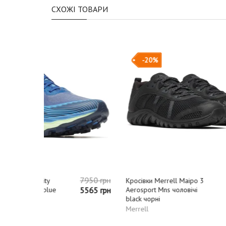
СХОЖІ ТОВАРИ
-20%
7950 грн
5080 грн
Кросівки Merrell Maipo 3
Кросівк
5565 грн
Aerosport Mns чоловічі
4064 грн
Mission
black чорні
чоловічі
темно-з
Merrell
Black D