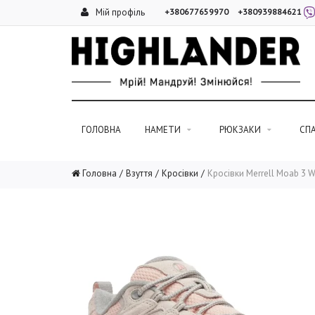
Мій профіль
+380677659970
+380939884621
ГОЛОВНА
НАМЕТИ
РЮКЗАКИ
СП
Головна
Взуття
Кросівки
Кросівки Merrell Moab 3 