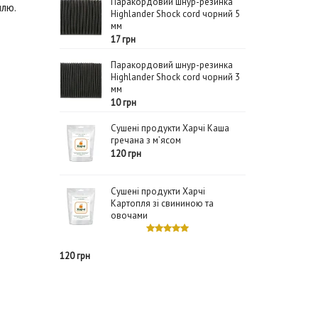
Паракордовий шнур-резинка
илю.
Highlander Shock cord чорний 5
мм
17 грн
Паракордовий шнур-резинка
Highlander Shock cord чорний 3
мм
10 грн
Сушені продукти Харчі Каша
гречана з м’ясом
120 грн
Сушені продукти Харчі
Картопля зі свининою та
овочами
120 грн