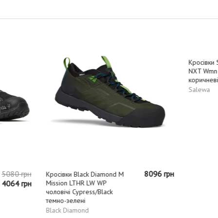
-20%
8096 грн
и Black Diamond M
Кросівки Salewa Wildfire
 LTHR LW WP
NXT Wmn жіночі 0565 сірі/
 Cypress/Black
коричневі
елені
Salewa
iamond