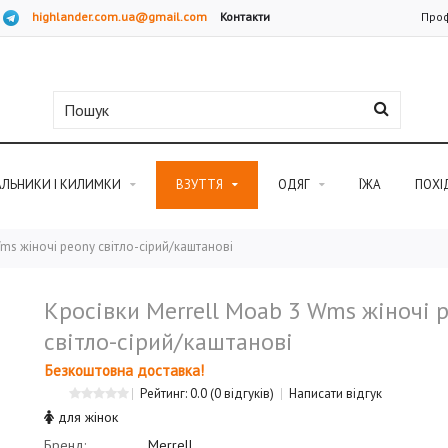
highlander.com.ua@gmail.com
Контакти
Проф
АЛЬНИКИ І КИЛИМКИ
ВЗУТТЯ
ОДЯГ
ЇЖА
ПОХІ
Wms жіночі peony світло-сірий/каштанові
Кросівки Merrell Moab 3 Wms жіночі 
світло-сірий/каштанові
Безкоштовна доставка!
Рейтинг: 0.0
(0 відгуків)
Написати відгук
для жінок
Бренд:
Merrell