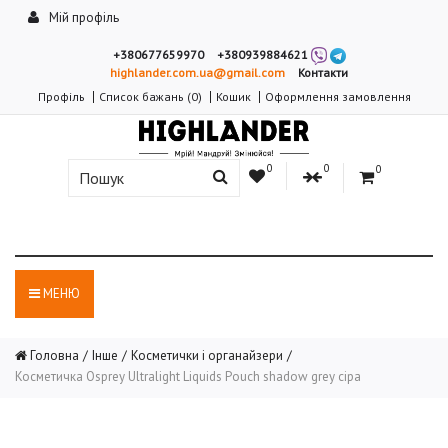
Мій профіль
+380677659970
+380939884621
highlander.com.ua@gmail.com
Контакти
Профіль
Список бажань (0)
Кошик
Оформлення замовлення
0
0
0
МЕНЮ
Головна
Інше
Косметички і органайзери
Косметичка Osprey Ultralight Liquids Pouch shadow grey сіра