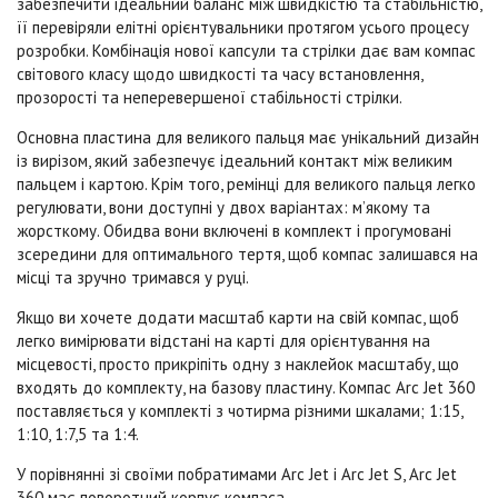
забезпечити ідеальний баланс між швидкістю та стабільністю,
її перевіряли елітні орієнтувальники протягом усього процесу
розробки.
Комбінація нової капсули та стрілки дає вам компас
світового класу щодо швидкості та часу встановлення,
прозорості та неперевершеної стабільності стрілки.
Основна пластина для великого пальця має унікальний дизайн
із вирізом, який забезпечує ідеальний контакт між великим
пальцем і картою. Крім того, ремінці для великого пальця легко
регулювати, вони доступні у двох варіантах: м’якому та
жорсткому. Обидва вони включені в комплект і прогумовані
зсередини для оптимального тертя, щоб компас залишався на
місці та зручно тримався у руці.
Якщо ви хочете додати масштаб карти на свій компас, щоб
легко вимірювати відстані на карті для орієнтування на
місцевості, просто прикріпіть одну з наклейок масштабу, що
входять до комплекту, на базову пластину. Компас
Arc Jet 360
поставляється у комплекті з чотирма різними шкалами; 1:15,
1:10, 1:7,5 та 1:4.
У порівнянні зі своїми побратимами Arc Jet і Arc Jet S,
Arc Jet
360
має поворотний корпус компаса.