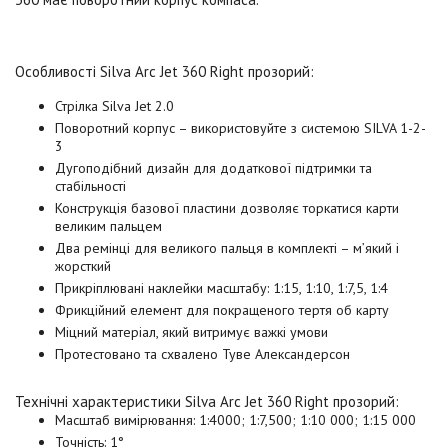
Особливості Silva Arc Jet 360 Right прозорий:
Стрілка Silva Jet 2.0
Поворотний корпус – використовуйте з системою SILVA 1-2-
3
Дугоподібний дизайн для додаткової підтримки та
стабільності
Конструкція базової пластини дозволяє торкатися карти
великим пальцем
Два ремінці для великого пальця в комплекті – м’який і
жорсткий
Прикріплювані наклейки масштабу: 1:15, 1:10, 1:7,5, 1:4
Фрикційний елемент для покращеного тертя об карту
Міцний матеріал, який витримує важкі умови
Протестовано та схвалено Туве Александерсон
Технічні характеристики Silva Arc Jet 360 Right прозорий:
Масштаб вимірювання:
1:4000;
1:7,500;
1:10 000;
1:15 000
Точність: 1°