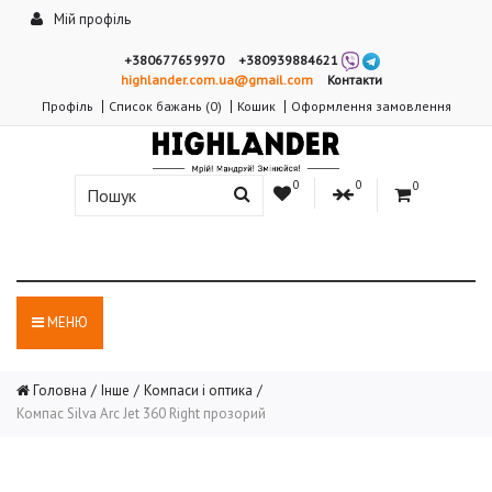
Мій профіль
+380677659970
+380939884621
highlander.com.ua@gmail.com
Контакти
Профіль
Список бажань (0)
Кошик
Оформлення замовлення
0
0
0
МЕНЮ
Головна
Інше
Компаси і оптика
Компас Silva Arc Jet 360 Right прозорий