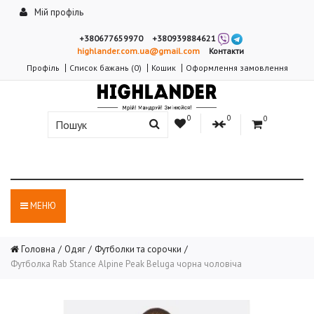
Мій профіль
+380677659970
+380939884621
highlander.com.ua@gmail.com
Контакти
Профіль
Список бажань (0)
Кошик
Оформлення замовлення
0
0
0
МЕНЮ
Головна
Одяг
Футболки та сорочки
Футболка Rab Stance Alpine Peak Beluga чорна чоловіча