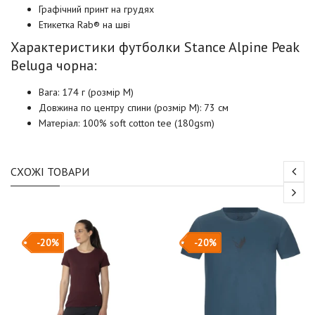
Графічний принт на грудях
Етикетка Rab® на шві
Характеристики футболки Stance Alpine Peak
Beluga чорна:
Вага:
174
г
(розмір M)
Довжина по центру спини
(розмір M): 73 см
Матеріал:
100% soft cotton tee (180gsm)
СХОЖІ ТОВАРИ
-20%
-20%