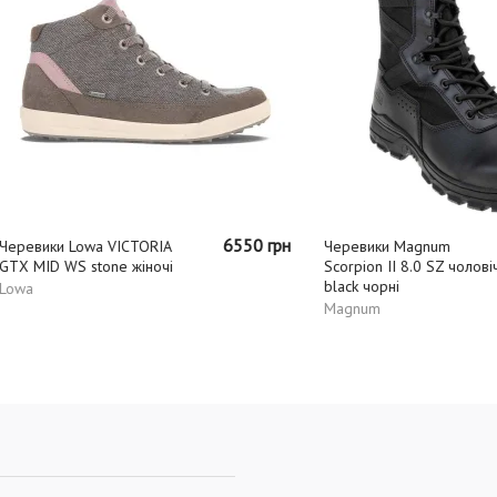
6550 грн
1
и Lowa VICTORIA
Черевики Magnum
 WS stone жіночі
Scorpion II 8.0 SZ чоловічі
black чорні
Magnum