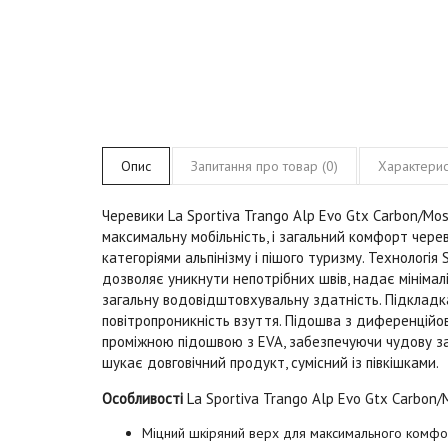
Опис
Запитання про товар (0)
Характерис
Черевики La Sportiva Trango Alp Evo Gtx Carbon/Mos
максимальну мобільність, і загальний комфорт чере
категоріями альпінізму і пішого туризму. Технологія
дозволяє уникнути непотрібних швів, надає мінімал
загальну водовідштовхувальну здатність. Підклад
повітропроникність взуття. Підошва з диференційо
проміжною підошвою з EVA, забезпечуючи чудову заг
шукає довговічний продукт, сумісний із півкішками.
Особливості
La Sportiva Trango Alp Evo Gtx Carbon/M
Міцний шкіряний верх для максимального комфор