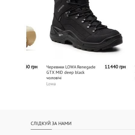
7440 грн
11440 грн
Черевики LOWA Renegade
Черевик
GTX MID deep black
GTX MID
чоловічі
Lowa
Lowa
СЛІДКУЙ ЗА НАМИ