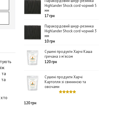
Паракордовий шнур-резинка
Highlander Shock cord чорний 5
мм
17 грн
Паракордовий шнур-резинка
Highlander Shock cord чорний 3
мм
10 грн
Сушені продукти Харчі Каша
гречана з м’ясом
нтують
120 грн
між
я та
Сушені продукти Харчі
 та
Картопля зі свининою та
овочами
 хто
120 грн