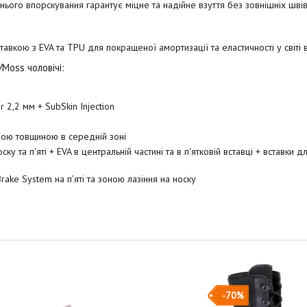
шнього впорскування гарантує міцне та надійне взуття без зовнішніх швів
ставкою з EVA та TPU для покращеної амортизації та еластичності у світі 
Moss чоловічі:
2,2 мм + SubSkin Injection
еною товщиною в середній зоні
у та п'яті + EVA в центральній частині та в п'ятковій вставці + вставки 
Brake System на п’яті та зоною лазіння на носку
-70%