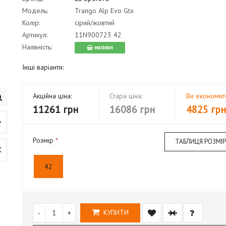
Модель:
Trango Alp Evo Gtx
Колір:
сірий/жовтий
Артикул:
11N900723 42
Наявність:
магазин
Інші варіанти:
Акційна ціна:
Стара ціна:
Ви економит
11261 грн
16086 грн
4825 грн
Розмір
ТАБЛИЦЯ РОЗМІР
42
-
+
КУПИТИ