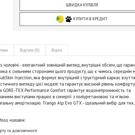
ШВИДКА КУПІВЛЯ
КУПИТИ В КРЕДИТ
тики
Відгуки (0)
Відео
s чоловічі
- eлегантний зовнішній вигляд, внутрішні обсяги, що гара
вика є сильними сторонами цього продукту, що є чимось середнім 
 SubSkin Injection, яка формує внутрішній структурний каркас взутт
істичного вигляду цієї моделі та гарантує високий рівень комфорту
ка GORE-TEX Performance Comfort гарантує водонепроникність та
ваними виступами працює в синергії з поліуретановою та м'якою
альну амортизацію. Trango Alp Evo GTX - ідеальний вибір для тих,
oss чоловічі
:
ту та довговічності