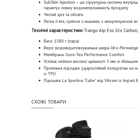
SubSkin Injection – ця структурна система внутрі
гарантує повну водонепроникність продукту
Чистий зріз та обсяги
Легка п'ята, сумісна з кішками, з амортизуючою в
Технічні характеристики
Trango Alp Evo Gtx Carbon/
Вага: 1580 г (пара)
Верх: водовідштовхувальна шкіра Idro-Perwanger 
Мембрана: Gore-Tex Performance Comfort
Устілка: нейлон високої щільності 5 мм зі збільш
Проміжна підошва: ударостійкий поліуретан на носк
із TPU
Підошва: La Sportiva “Cube” від Vibram із Impact 
СХОЖІ ТОВАРИ