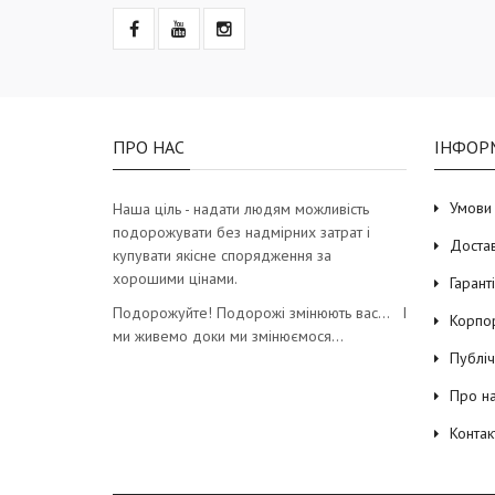
ПРО НАС
ІНФОР
Умови
Наша ціль - надати людям можливість
подорожувати без надмірних затрат і
Доста
купувати якісне спорядження за
хорошими цінами.
Гарант
Подорожуйте! Подорожі змінюють вас… І
Корпо
ми живемо доки ми змінюємося…
Публі
Про н
Контак