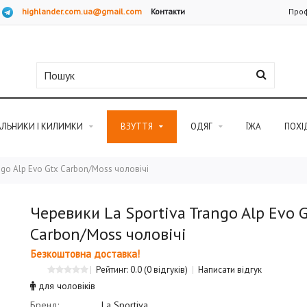
highlander.com.ua@gmail.com
Контакти
Проф
АЛЬНИКИ І КИЛИМКИ
ВЗУТТЯ
ОДЯГ
ЇЖА
ПОХІ
ngo Alp Evo Gtx Carbon/Moss чоловічі
Черевики La Sportiva Trango Alp Evo G
Carbon/Moss чоловічі
Безкоштовна доставка!
Рейтинг: 0.0
(0 відгуків)
Написати відгук
для чоловіків
Бренд:
La Sportiva