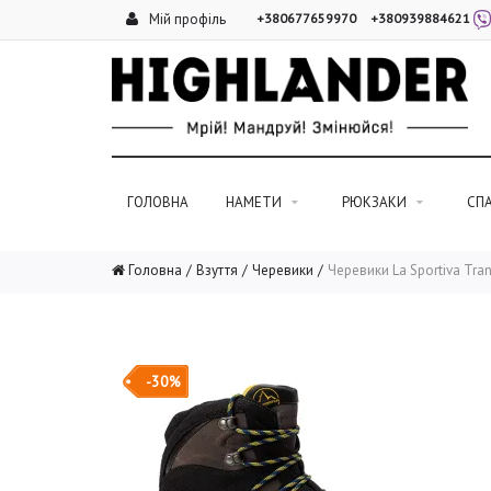
Мій профіль
+380677659970
+380939884621
ГОЛОВНА
НАМЕТИ
РЮКЗАКИ
СП
Головна
Взуття
Черевики
Черевики La Sportiva Tra
-30%