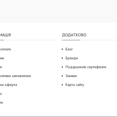
МАЦІЯ
ДОДАТКОВО
 оплати
Блог
вки
Бренди
ія
Подарункові сертифікати
ративні замовлення
Знижки
чна оферта
Карта сайту
ас
ти