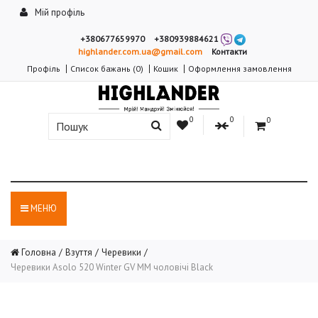
Мій профіль
+380677659970
+380939884621
highlander.com.ua@gmail.com
Контакти
Профіль
Список бажань (0)
Кошик
Оформлення замовлення
0
0
0
МЕНЮ
Головна
Взуття
Черевики
Черевики Asolo 520 Winter GV MM чоловічі Black