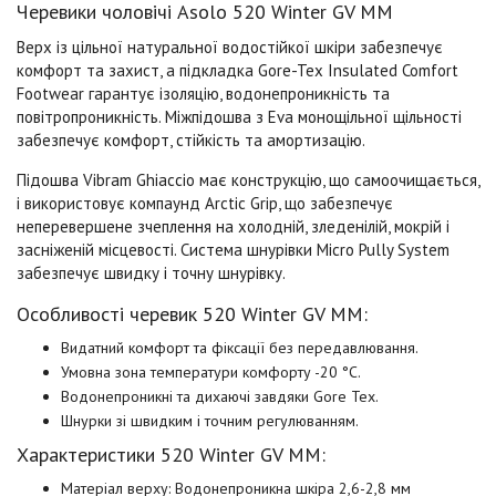
Черевики чоловічі Asolo 520 Winter GV MM
Верх із цільної натуральної водостійкої шкіри забезпечує
комфорт та захист, а підкладка Gore-Tex Insulated Comfort
Footwear гарантує ізоляцію, водонепроникність та
повітропроникність. Міжпідошва з Eva монощільної щільності
забезпечує комфорт, стійкість та амортизацію.
Підошва Vibram Ghiaccio має конструкцію, що самоочищається,
і використовує компаунд Arctic Grip, що забезпечує
неперевершене зчеплення на холодній, зледенілій, мокрій і
засніженій місцевості. Система шнурівки Micro Pully System
забезпечує швидку і точну шнурівку.
Особливості черевик 520 Winter GV MM:
Видатний комфорт та фіксації без передавлювання.
Умовна зона температури комфорту -20 °C.
Водонепроникні та дихаючі завдяки Gore Tex.
Шнурки зі швидким і точним регулюванням.
Характеристики 520 Winter GV MM:
Матеріал верху:
Водонепроникна шкіра 2,6-2,8 мм