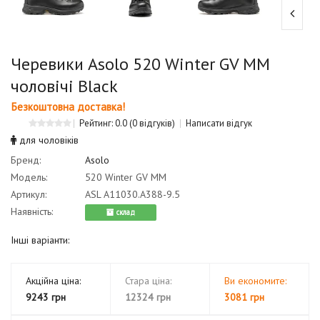
Черевики Asolo 520 Winter GV MM
чоловічі Black
Безкоштовна доставка!
Рейтинг: 0.0
(0 відгуків)
Написати відгук
для чоловіків
Бренд:
Asolo
Модель:
520 Winter GV MM
Артикул:
ASL A11030.А388-9.5
Наявність:
cклад
Інші варіанти:
Акційна ціна:
Стара ціна:
Ви економите:
9243 грн
12324 грн
3081 грн