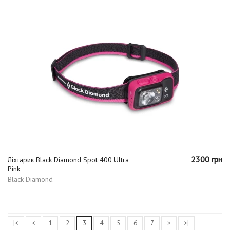
2300 грн
Ліхтарик Black Diamond Spot 400 Ultra
Pink
Black Diamond
|<
<
1
2
3
4
5
6
7
>
>|