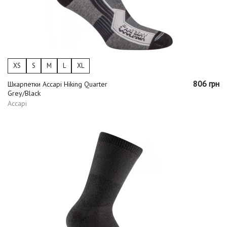
XS
S
M
L
XL
806 грн
Шкарпетки Accapi Hiking Quarter
Grey/Black
Accapi