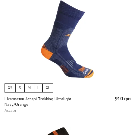
XS
S
M
L
XL
910 грн
Шкарпетки Accapi Trekking Ultralight
Navy/Orange
Accapi