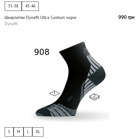
35-38
43-46
990 грн
Шкарпетки Dynafit Ultra Cushion чорні
Dynafit
S
M
L
XL