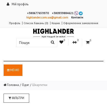
Мій профіль
+380677659970
+380939884621
highlander.com.ua@gmail.com
Контакти
Профіль
Список бажань (0)
Кошик
Оформлення замовлення
0
0
0
МЕНЮ
Головна
Одяг
Шкарпетки
ФІЛЬТРИ