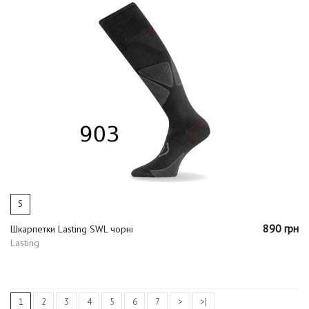
S
890 грн
Шкарпетки Lasting SWL чорні
Lasting
1
2
3
4
5
6
7
>
>|